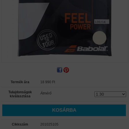
Termék ára
18 990
Ft
Tulajdonságok
Átmérő
kiválasztása
KOSÁRBA
Cikkszám
201025105