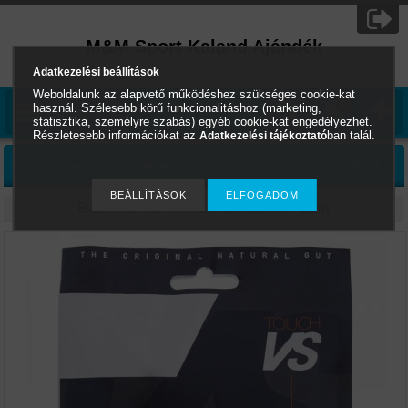
M&M Sport Kaland Ajándék
Adatkezelési beállítások
Weboldalunk az alapvető működéshez szükséges cookie-kat
0
használ. Szélesebb körű funkcionalitáshoz (marketing,
Kategóriák
statisztika, személyre szabás) egyéb cookie-kat engedélyezhet.
Részletesebb információkat az
ban talál.
Adatkezelési tájékoztató
Főkategória
>
Tenisz
>
Teniszhúr
>
Babolat teniszhúrok
Babolat VS Touch teniszhúr 12m